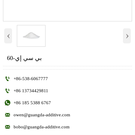
‹
›
بي سي إي-60

+86-538-6067777

+86 13734429811

+86 185 5388 6767

owen@guangda-additive.com

bobo@guangda-additive.com