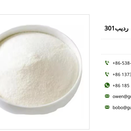
رديب301

+86-538

+86 137

+86 185

owen@gu

bobo@gu