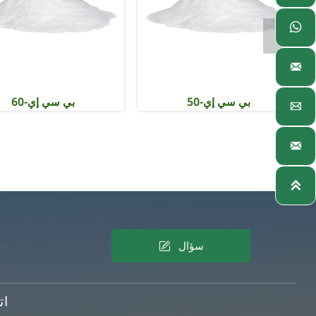



درجة الطلاء والدهانات HEC
بي سي إي-50




سؤال
ات