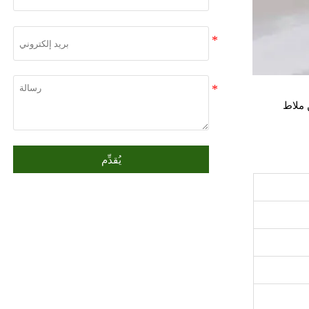
ن ملاط
يُقدِّم