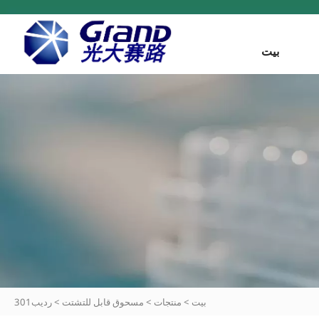
بيت
بيت
>
منتجات
>
مسحوق قابل للتشتت
>
رديب301