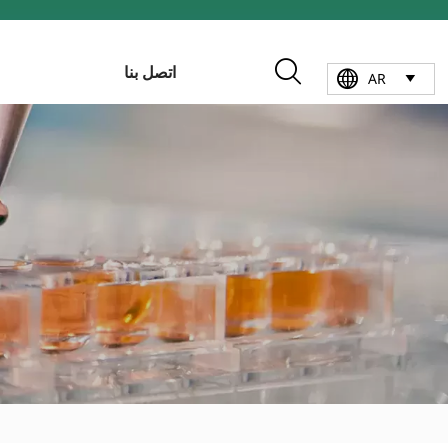

اتصل بنا

AR
