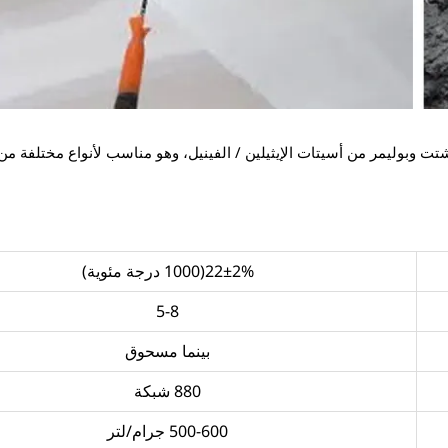
التشتت وبوليمر من أسيتات الإيثيلين / الفينيل، وهو مناسب لأنواع مختلفة م
22±2%(1000 درجة مئوية)
5-8
بينما مسحوق
880 شبكة
500-600 جرام/لتر