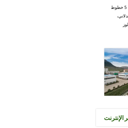
يتمثل نشاط الشركة بشكل رئيسي في البحث والتطوير والإنتاج والمبيعات لإيثر السليلوز وإيثر النشا والسواغات الصيدلانية. تمتلك الشركة حاليًا 5 خطوط
لوز الصيدلاني،
/سنة من السليلوز
 الإنترنت