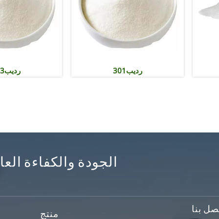
بي سي إي-60
رديب301
الجودة والكفاءة العال
صل بنا
منتج